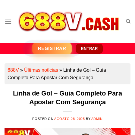
Skip
to
content
REGISTRAR
ENTRAR
688V
»
Últimas notícias
»
Linha de Gol – Guia
Completo Para Apostar Com Segurança
Linha de Gol – Guia Completo Para
Apostar Com Segurança
POSTED ON
AGOSTO 28, 2025
BY
ADMIN