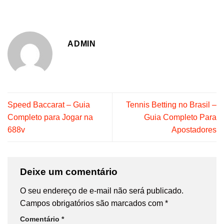
ADMIN
Speed Baccarat – Guia
Tennis Betting no Brasil –
Completo para Jogar na
Guia Completo Para
688v
Apostadores
Deixe um comentário
O seu endereço de e-mail não será publicado.
Campos obrigatórios são marcados com
*
Comentário
*