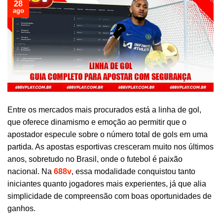
28
ago
Entre os mercados mais procurados está a linha de gol,
que oferece dinamismo e emoção ao permitir que o
apostador especule sobre o número total de gols em uma
partida. As apostas esportivas cresceram muito nos últimos
anos, sobretudo no Brasil, onde o futebol é paixão
nacional. Na
688v
, essa modalidade conquistou tanto
iniciantes quanto jogadores mais experientes, já que alia
simplicidade de compreensão com boas oportunidades de
ganhos.