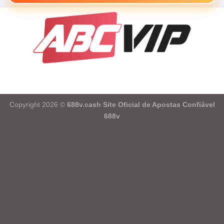
Copyright 2026 ©
688v.cash Site Oficial de Apostas Confiável
688v