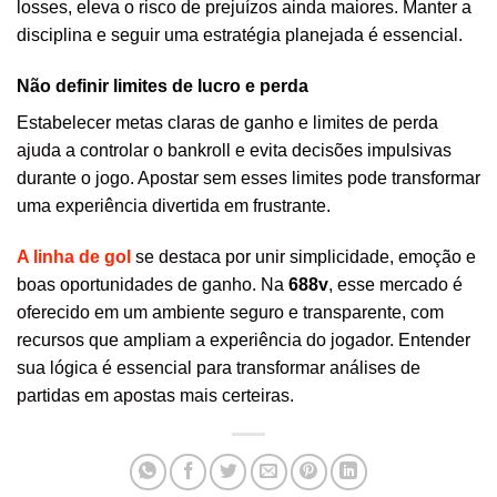
losses, eleva o risco de prejuízos ainda maiores. Manter a
disciplina e seguir uma estratégia planejada é essencial.
Não definir limites de lucro e perda
Estabelecer metas claras de ganho e limites de perda
ajuda a controlar o bankroll e evita decisões impulsivas
durante o jogo. Apostar sem esses limites pode transformar
uma experiência divertida em frustrante.
A linha de gol
se destaca por unir simplicidade, emoção e
boas oportunidades de ganho. Na
688v
, esse mercado é
oferecido em um ambiente seguro e transparente, com
recursos que ampliam a experiência do jogador. Entender
sua lógica é essencial para transformar análises de
partidas em apostas mais certeiras.