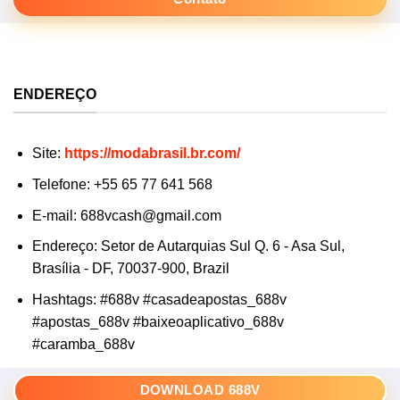
ENDEREÇO
Site:
https://modabrasil.br.com/
Telefone: +
55 65 77 641 568
E-mail:
688vcash@gmail.com
Endereço:
Setor de Autarquias Sul Q. 6 - Asa Sul,
Brasília - DF, 70037-900, Brazil
Hashtags: #688v #casadeapostas_688v
#apostas_688v #baixeoaplicativo_688v
#caramba_688v
DOWNLOAD 688V