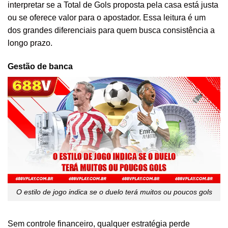
interpretar se a Total de Gols proposta pela casa está justa
ou se oferece valor para o apostador. Essa leitura é um
dos grandes diferenciais para quem busca consistência a
longo prazo.
Gestão de banca
O estilo de jogo indica se o duelo terá muitos ou poucos gols
Sem controle financeiro, qualquer estratégia perde