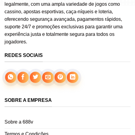
legalmente, com uma ampla variedade de jogos como
cassino, apostas esportivas, caça-níqueis e loteria,
oferecendo segurança avançada, pagamentos rápidos,
suporte 24/7 e promoções exclusivas para garantir uma
experiência justa e totalmente segura para todos os
jogadores.
REDES SOCIAIS
SOBRE A EMPRESA
Sobre a 688v
Termos e Condições