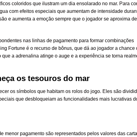
ráficos coloridos que ilustram um dia ensolarado no mar. Para co
água com efeitos especiais que aumentam de intensidade duran
ersão e aumenta a emoção sempre que o jogador se aproxima d
respondentes nas linhas de pagamento para formar combinações
ing Fortune é o recurso de bônus, que dá ao jogador a chance
ue a adrenalina atinge o auge e a experiência se torna realm
eça os tesouros do mar
ecer os símbolos que habitam os rolos do jogo. Eles são dividi
speciais que desbloqueiam as funcionalidades mais lucrativas d
de menor pagamento são representados pelos valores das cart