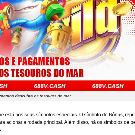
mentos descubra os tesouros do mar
ne está nos seus símbolos especiais. O símbolo de Bônus, rep
ra acionar a rodada principal. Além disso, há os símbolos de p
.