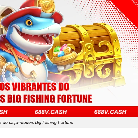
s do caça-níqueis Big Fishing Fortune