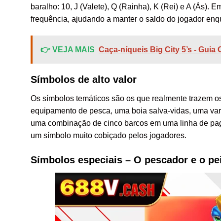
baralho: 10, J (Valete), Q (Rainha), K (Rei) e A (Ás
frequência, ajudando a manter o saldo do jogador enq
👉 VEJA MAIS
Caça-níqueis Big City 5’s - Guia
Símbolos de alto valor
Os símbolos temáticos são os que realmente trazem os
equipamento de pesca, uma boia salva-vidas, uma vara
uma combinação de cinco barcos em uma linha de pag
um símbolo muito cobiçado pelos jogadores.
Símbolos especiais – O pescador e o pe