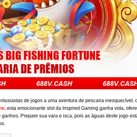
entusiastas de jogos a uma aventura de pescaria inesquecível,
ne
, esta emocionante slot da Inspired Gaming ganha vida, ofer
 ganhos. Prepare sua vara e isca, pois as águas deste jogo es
os.