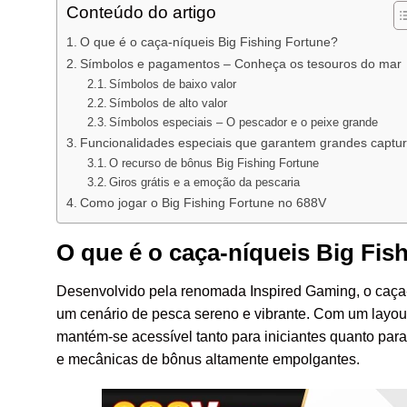
Conteúdo do artigo
O que é o caça-níqueis Big Fishing Fortune?
Símbolos e pagamentos – Conheça os tesouros do mar
Símbolos de baixo valor
Símbolos de alto valor
Símbolos especiais – O pescador e o peixe grande
Funcionalidades especiais que garantem grandes captu
O recurso de bônus Big Fishing Fortune
Giros grátis e a emoção da pescaria
Como jogar o Big Fishing Fortune no 688V
O que é o caça-níqueis Big Fis
Desenvolvido pela renomada Inspired Gaming, o caça-n
um cenário de pesca sereno e vibrante. Com um layout c
mantém-se acessível tanto para iniciantes quanto par
e mecânicas de bônus altamente empolgantes.