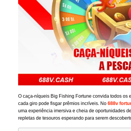
O caça-níqueis Big Fishing Fortune convida todos os 
cada giro pode fisgar prêmios incríveis. No
688v fortu
uma experiência imersiva e cheia de oportunidades de
repletas de tesouros esperando para serem descobert